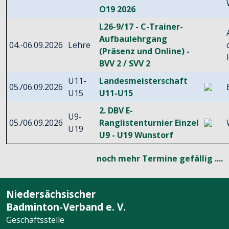
O19 2026
L26-9/17 - C-Trainer-
Aufbaulehrgang
04.-06.09.2026
Lehre
(Präsenz und Online) -
BVV 2 / SVV 2
U11-
Landesmeisterschaft
05./06.09.2026
U15
U11-U15
2. DBV E-
U9-
05./06.09.2026
Ranglistenturnier Einzel
U19
U9 - U19 Wunstorf
noch mehr Termine gefällig ....
Niedersächsischer
Badminton-Verband e. V.
Geschäftsstelle