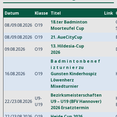
Datum
Klasse
Titel
Link
18.ter Badminton
08./09.08.2026
O19
Moorteufel Cup
08./09.08.2026
O19
21. AueCityCup
13. Hildesia-Cup
09.08.2026
O19
2026
B a d m i n t o n b e n e f
i z t u r n i e r zu
16.08.2026
O19
Gunsten Kinderhospiz
Löwenherz
Mixedturnier
Bezirksmeisterschaften
U9-
22./23.08.2026
U9 – U19 (BFV Hannover)
U19
2026 Ersatztermin
22./23.08.2026
O19
Heide Cup 2026