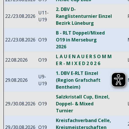
2. DBV D-
U11-
22./23.08.2026
Ranglistenturnier Einzel
U19
Bezirk Lüneburg
B - RLT Doppel/Mixed
22./23.08.2026
O19
O19 in Merseburg
2026
L A U E N A U E R S O M M
22.08.2026
O19
E R - M I X E D 2 0 2 6
1. DBV E-RLT Einzel
U9-
29.08.2026
(Region Grafschaft
U19
Bentheim)
Salzkristall Cup, Einzel,
29./30.08.2026
O19
Doppel- & Mixed
Turnier
Kreisfachverband Celle,
29./30.08.2026
O19
Kreismeisterschaften