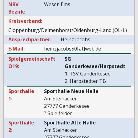
NBV-
Weser-Ems
Bezirk:
Kreisverband:
Cloppenburg/Delmenhorst/Oldenburg-Land (OL-L)
Ansprechpartner:
Heinz Jacobs
E-Mail:
heinzjacobs50[at]web.de
Spielgemeinschaft
SG
O19:
Ganderkesee/Harpstedt
1: TSV Ganderkesee
2: Harpstedter TB
Sporthalle
Sporthalle Neue Halle
1:
Am Steinacker
27777 Ganderkesee
? Spielfelder
Sporthalle
Sporthalle Alte Halle
2:
Am Steinacker
27777 Ganderkesee