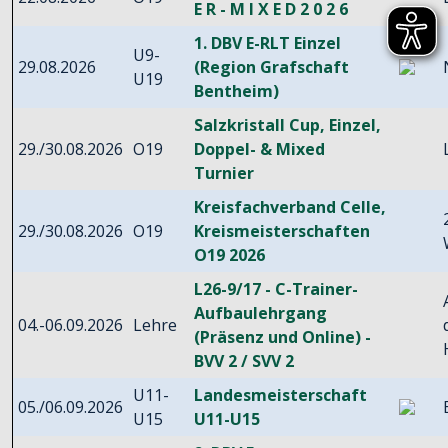
E R - M I X E D 2 0 2 6
1. DBV E-RLT Einzel
U9-
29.08.2026
(Region Grafschaft
U19
Bentheim)
Salzkristall Cup, Einzel,
29./30.08.2026
O19
Doppel- & Mixed
Turnier
Kreisfachverband Celle,
29./30.08.2026
O19
Kreismeisterschaften
O19 2026
L26-9/17 - C-Trainer-
Aufbaulehrgang
04.-06.09.2026
Lehre
(Präsenz und Online) -
BVV 2 / SVV 2
U11-
Landesmeisterschaft
05./06.09.2026
U15
U11-U15