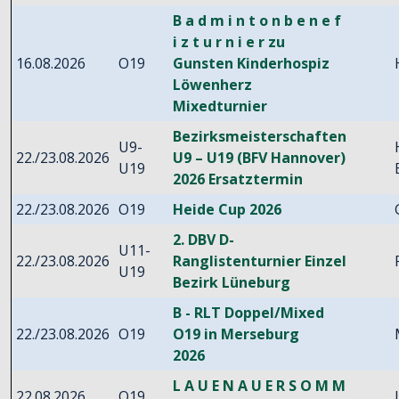
B a d m i n t o n b e n e f
i z t u r n i e r zu
16.08.2026
O19
Gunsten Kinderhospiz
Löwenherz
Mixedturnier
Bezirksmeisterschaften
U9-
22./23.08.2026
U9 – U19 (BFV Hannover)
U19
2026 Ersatztermin
22./23.08.2026
O19
Heide Cup 2026
2. DBV D-
U11-
22./23.08.2026
Ranglistenturnier Einzel
U19
Bezirk Lüneburg
B - RLT Doppel/Mixed
22./23.08.2026
O19
O19 in Merseburg
2026
L A U E N A U E R S O M M
22.08.2026
O19