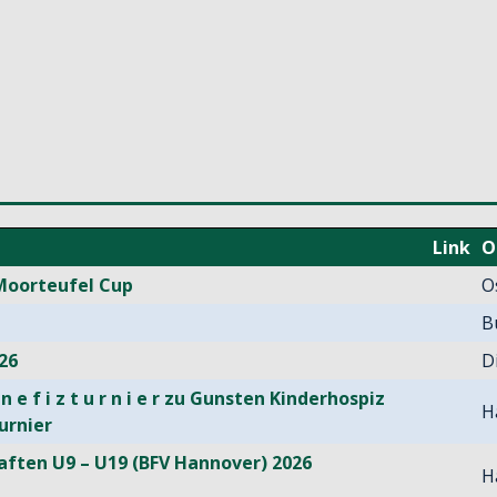
Link
O
Moorteufel Cup
O
B
26
D
 n e f i z t u r n i e r zu Gunsten Kinderhospiz
H
urnier
aften U9 – U19 (BFV Hannover) 2026
H