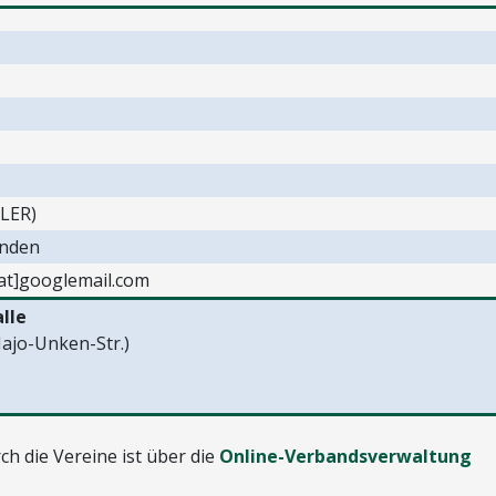
(LER)
unden
[at]googlemail.com
lle
ajo-Unken-Str.)
h die Vereine ist über die
Online-Verbandsverwaltung