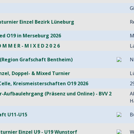
G
nturnier Einzel Bezirk Lüneburg
R
xed O19 in Merseburg 2026
M
 M M E R - M I X E D 2 0 2 6
L
l (Region Grafschaft Bentheim)
N
inzel, Doppel- & Mixed Turnier
L
elle, Kreismeisterschaften O19 2026
2
er-Aufbaulehrgang (Präsenz und Online) - BVV 2
A
H
aft U11-U15
B
nturnier Einzel U9 - U19 Wunstorf
W