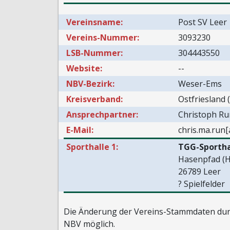
Vereinsname:
Post SV Leer
Vereins-Nummer:
3093230
LSB-Nummer:
304443550
Website:
--
NBV-Bezirk:
Weser-Ems
Kreisverband:
Ostfriesland 
Ansprechpartner:
Christoph R
E-Mail:
chris.ma.run
Sporthalle 1:
TGG-Sportha
Hasenpfad (H
26789 Leer
? Spielfelder
Die Änderung der Vereins-Stammdaten durc
NBV möglich.