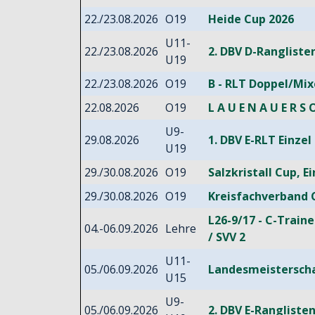
22./23.08.2026
O19
Heide Cup 2026
U11-
22./23.08.2026
2. DBV D-Rangliste
U19
22./23.08.2026
O19
B - RLT Doppel/Mi
22.08.2026
O19
L A U E N A U E R S O
U9-
29.08.2026
1. DBV E-RLT Einze
U19
29./30.08.2026
O19
Salzkristall Cup, E
29./30.08.2026
O19
Kreisfachverband C
L26-9/17 - C-Train
04.-06.09.2026
Lehre
/ SVV 2
U11-
05./06.09.2026
Landesmeistersch
U15
U9-
05./06.09.2026
2. DBV E-Rangliste