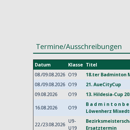
Termine/Ausschreibungen
Datum
Klasse
Titel
08./09.08.2026
O19
18.ter Badminton 
08./09.08.2026
O19
21. AueCityCup
09.08.2026
O19
13. Hildesia-Cup 20
B a d m i n t o n b e
16.08.2026
O19
Löwenherz Mixedt
U9-
Bezirksmeistersch
22./23.08.2026
U19
Ersatztermin