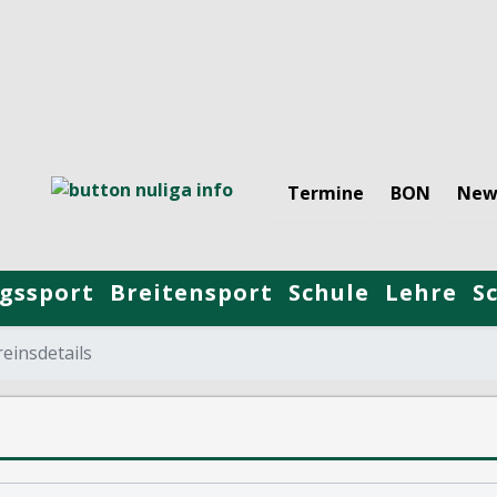
Termine
BON
New
gssport
Breitensport
Schule
Lehre
S
einsdetails