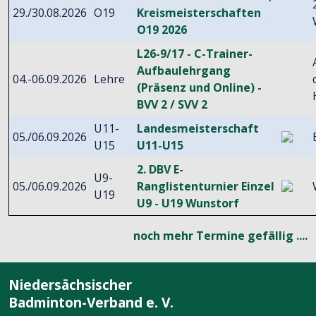
29./30.08.2026
O19
Kreismeisterschaften
O19 2026
L26-9/17 - C-Trainer-
Aufbaulehrgang
04.-06.09.2026
Lehre
(Präsenz und Online) -
BVV 2 / SVV 2
U11-
Landesmeisterschaft
05./06.09.2026
U15
U11-U15
2. DBV E-
U9-
05./06.09.2026
Ranglistenturnier Einzel
U19
U9 - U19 Wunstorf
noch mehr Termine gefällig ....
Niedersächsischer
Badminton-Verband e. V.