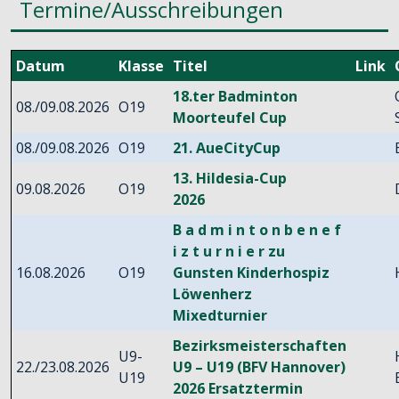
Termine/Ausschreibungen
Datum
Klasse
Titel
Link
18.ter Badminton
08./09.08.2026
O19
Moorteufel Cup
08./09.08.2026
O19
21. AueCityCup
13. Hildesia-Cup
09.08.2026
O19
2026
B a d m i n t o n b e n e f
i z t u r n i e r zu
16.08.2026
O19
Gunsten Kinderhospiz
Löwenherz
Mixedturnier
Bezirksmeisterschaften
U9-
22./23.08.2026
U9 – U19 (BFV Hannover)
U19
2026 Ersatztermin