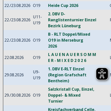
22./23.08.2026
O19
Heide Cup 2026
2. DBV D-
U11-
22./23.08.2026
Ranglistenturnier Einzel
U19
Bezirk Lüneburg
B - RLT Doppel/Mixed
22./23.08.2026
O19
O19 in Merseburg
2026
L A U E N A U E R S O M M
22.08.2026
O19
E R - M I X E D 2 0 2 6
1. DBV E-RLT Einzel
U9-
29.08.2026
(Region Grafschaft
U19
Bentheim)
Salzkristall Cup, Einzel,
29./30.08.2026
O19
Doppel- & Mixed
Turnier
Kreisfachverband Celle,