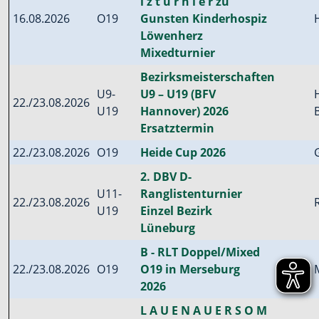
i z t u r n i e r zu
16.08.2026
O19
Gunsten Kinderhospiz
Löwenherz
Mixedturnier
Bezirksmeisterschaften
U9-
U9 – U19 (BFV
22./23.08.2026
U19
Hannover) 2026
Ersatztermin
22./23.08.2026
O19
Heide Cup 2026
2. DBV D-
U11-
Ranglistenturnier
22./23.08.2026
U19
Einzel Bezirk
Lüneburg
B - RLT Doppel/Mixed
22./23.08.2026
O19
O19 in Merseburg
2026
L A U E N A U E R S O M