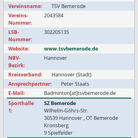
Vereinsname:
TSV Bemerode
Vereins-
2043584
Nummer:
LSB-
302205135
Nummer:
Website:
www.tsvbemerode.de
NBV-
Hannover
Bezirk:
Kreisverband:
Hannover (Stadt)
Ansprechpartner:
Peter Staats
E-Mail:
Badminton[at]tsvbemerode.de
Sporthalle
SZ Bemerode
1:
Wilhelm-Göhrs-Str.
30539 Hannover , OT Bemerode
Kronsberg
9 Spielfelder