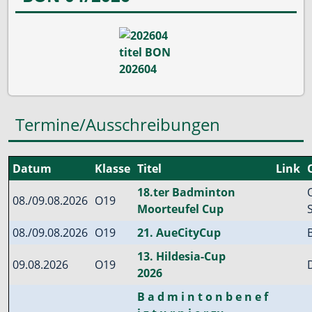
Termine/Ausschreibungen
Datum
Klasse
Titel
Link
18.ter Badminton
08./09.08.2026
O19
Moorteufel Cup
08./09.08.2026
O19
21. AueCityCup
13. Hildesia-Cup
09.08.2026
O19
2026
B a d m i n t o n b e n e f