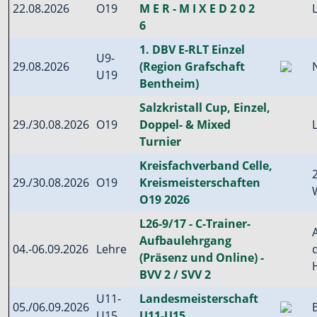
22.08.2026
O19
M E R - M I X E D 2 0 2
6
1. DBV E-RLT Einzel
U9-
29.08.2026
(Region Grafschaft
U19
Bentheim)
Salzkristall Cup, Einzel,
29./30.08.2026
O19
Doppel- & Mixed
Turnier
Kreisfachverband Celle,
29./30.08.2026
O19
Kreismeisterschaften
O19 2026
L26-9/17 - C-Trainer-
Aufbaulehrgang
04.-06.09.2026
Lehre
(Präsenz und Online) -
BVV 2 / SVV 2
U11-
Landesmeisterschaft
05./06.09.2026
U15
U11-U15