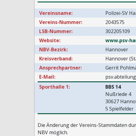
Vereinsname:
Polizei-SV H
Vereins-Nummer:
2043575
LSB-Nummer:
302205109
Website:
www.psv-ha
NBV-Bezirk:
Hannover
Kreisverband:
Hannover (St
Ansprechpartner:
Gerrit Pohlm
E-Mail:
psv.abteilun
Sporthalle 1:
BBS 14
Nußriede 4
30627 Hannov
5 Spielfelder
Die Änderung der Vereins-Stammdaten durc
NBV möglich.