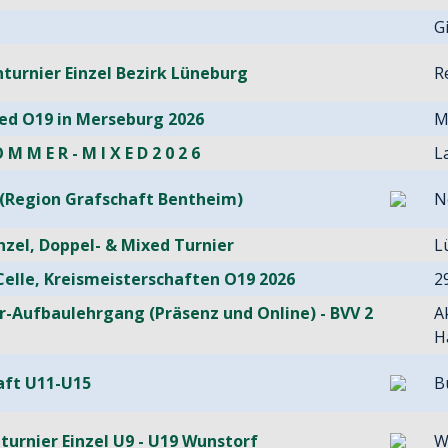
G
nturnier Einzel Bezirk Lüneburg
R
xed O19 in Merseburg 2026
M
 M M E R - M I X E D 2 0 2 6
L
l (Region Grafschaft Bentheim)
N
inzel, Doppel- & Mixed Turnier
L
elle, Kreismeisterschaften O19 2026
2
er-Aufbaulehrgang (Präsenz und Online) - BVV 2
A
H
aft U11-U15
B
nturnier Einzel U9 - U19 Wunstorf
W