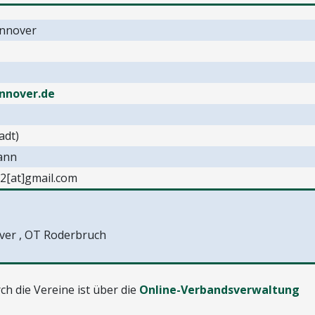
annover
nnover.de
adt)
ann
g2[at]gmail.com
er , OT Roderbruch
h die Vereine ist über die
Online-Verbandsverwaltung