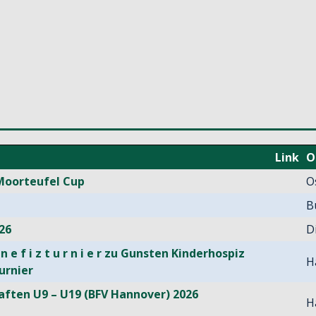
Link
O
Moorteufel Cup
O
B
26
D
 n e f i z t u r n i e r zu Gunsten Kinderhospiz
H
urnier
aften U9 – U19 (BFV Hannover) 2026
H