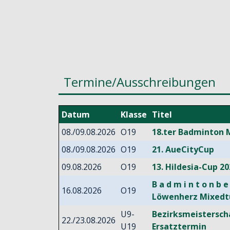
Termine/Ausschreibungen
Datum
Klasse
Titel
08./09.08.2026
O19
18.ter Badminton 
08./09.08.2026
O19
21. AueCityCup
09.08.2026
O19
13. Hildesia-Cup 20
B a d m i n t o n b e
16.08.2026
O19
Löwenherz Mixedt
U9-
Bezirksmeistersch
22./23.08.2026
U19
Ersatztermin