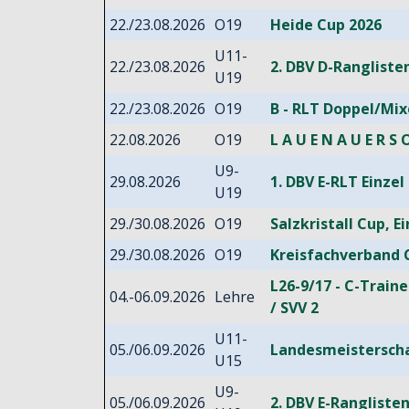
22./23.08.2026
O19
Heide Cup 2026
U11-
22./23.08.2026
2. DBV D-Rangliste
U19
22./23.08.2026
O19
B - RLT Doppel/Mi
22.08.2026
O19
L A U E N A U E R S O
U9-
29.08.2026
1. DBV E-RLT Einze
U19
29./30.08.2026
O19
Salzkristall Cup, E
29./30.08.2026
O19
Kreisfachverband C
L26-9/17 - C-Train
04.-06.09.2026
Lehre
/ SVV 2
U11-
05./06.09.2026
Landesmeistersch
U15
U9-
05./06.09.2026
2. DBV E-Rangliste