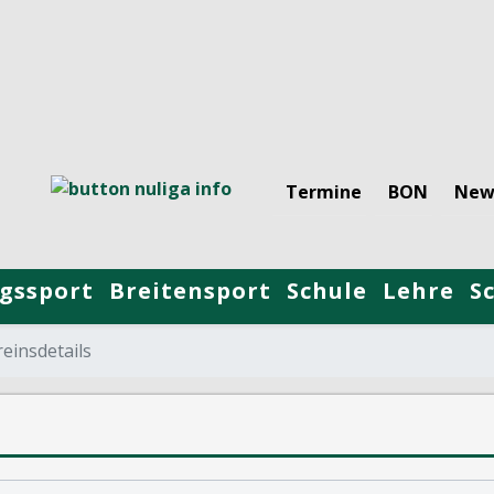
Termine
BON
New
gssport
Breitensport
Schule
Lehre
S
einsdetails