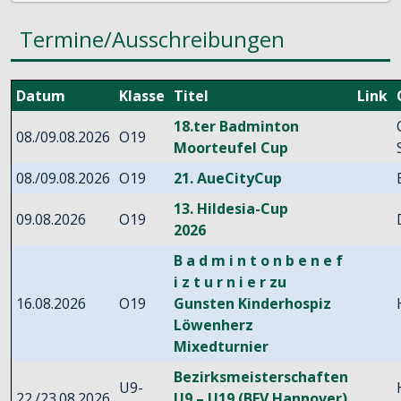
Termine/Ausschreibungen
Datum
Klasse
Titel
Link
18.ter Badminton
08./09.08.2026
O19
Moorteufel Cup
08./09.08.2026
O19
21. AueCityCup
13. Hildesia-Cup
09.08.2026
O19
2026
B a d m i n t o n b e n e f
i z t u r n i e r zu
16.08.2026
O19
Gunsten Kinderhospiz
Löwenherz
Mixedturnier
Bezirksmeisterschaften
U9-
22./23.08.2026
U9 – U19 (BFV Hannover)