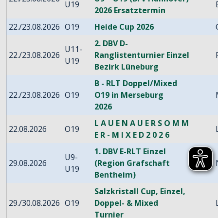
U19
2026 Ersatztermin
22./23.08.2026
O19
Heide Cup 2026
2. DBV D-
U11-
22./23.08.2026
Ranglistenturnier Einzel
U19
Bezirk Lüneburg
B - RLT Doppel/Mixed
22./23.08.2026
O19
O19 in Merseburg
2026
L A U E N A U E R S O M M
22.08.2026
O19
E R - M I X E D 2 0 2 6
1. DBV E-RLT Einzel
U9-
29.08.2026
(Region Grafschaft
U19
Bentheim)
Salzkristall Cup, Einzel,
29./30.08.2026
O19
Doppel- & Mixed
Turnier