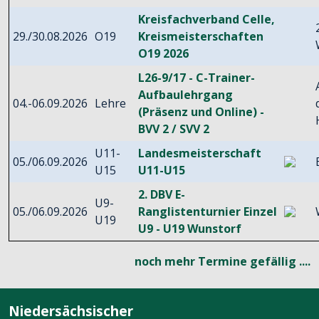
Kreisfachverband Celle,
29./30.08.2026
O19
Kreismeisterschaften
O19 2026
L26-9/17 - C-Trainer-
Aufbaulehrgang
04.-06.09.2026
Lehre
(Präsenz und Online) -
BVV 2 / SVV 2
U11-
Landesmeisterschaft
05./06.09.2026
U15
U11-U15
2. DBV E-
U9-
05./06.09.2026
Ranglistenturnier Einzel
U19
U9 - U19 Wunstorf
noch mehr Termine gefällig ....
Niedersächsischer