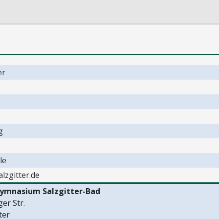
er
g
le
alzgitter.de
Gymnasium Salzgitter-Bad
er Str.
ter