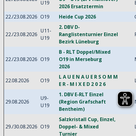
U19
2026 Ersatztermin
22./23.08.2026
O19
Heide Cup 2026
2. DBV D-
U11-
22./23.08.2026
Ranglistenturnier Einzel
U19
Bezirk Lüneburg
B - RLT Doppel/Mixed
22./23.08.2026
O19
O19 in Merseburg
2026
L A U E N A U E R S O M M
22.08.2026
O19
E R - M I X E D 2 0 2 6
1. DBV E-RLT Einzel
U9-
29.08.2026
(Region Grafschaft
U19
Bentheim)
Salzkristall Cup, Einzel,
29./30.08.2026
O19
Doppel- & Mixed
Turnier