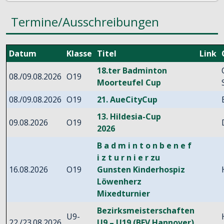
Termine/Ausschreibungen
Datum
Klasse
Titel
Link
18.ter Badminton
08./09.08.2026
O19
Moorteufel Cup
08./09.08.2026
O19
21. AueCityCup
13. Hildesia-Cup
09.08.2026
O19
2026
B a d m i n t o n b e n e f
i z t u r n i e r zu
16.08.2026
O19
Gunsten Kinderhospiz
Löwenherz
Mixedturnier
Bezirksmeisterschaften
U9-
22./23.08.2026
U9 – U19 (BFV Hannover)