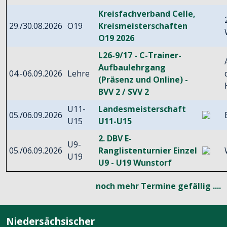
Kreisfachverband Celle,
29./30.08.2026
O19
Kreismeisterschaften
O19 2026
L26-9/17 - C-Trainer-
Aufbaulehrgang
04.-06.09.2026
Lehre
(Präsenz und Online) -
BVV 2 / SVV 2
U11-
Landesmeisterschaft
05./06.09.2026
U15
U11-U15
2. DBV E-
U9-
05./06.09.2026
Ranglistenturnier Einzel
U19
U9 - U19 Wunstorf
noch mehr Termine gefällig ....
Niedersächsischer