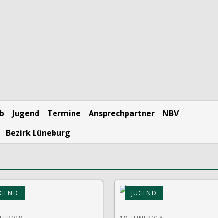
eb
Jugend
Termine
Ansprechpartner
NBV
Bezirk Lüneburg
UGEND
JUGEND
ULI 2018
18. JUNI 2018