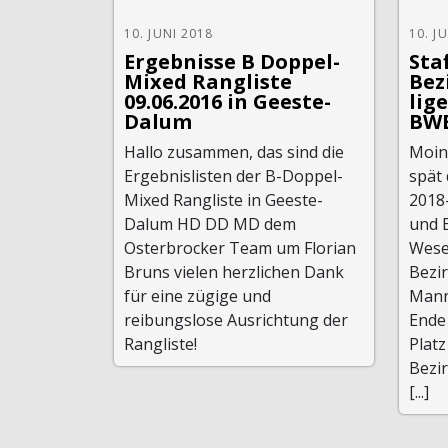
10. JUNI 2018
10. J
Ergebnisse B Doppel-
Sta
Mixed Rangliste
Bez
09.06.2016 in Geeste-
lig
Dalum
BW
Hallo zusammen, das sind die
Moin
Ergebnislisten der B-Doppel-
spät 
Mixed Rangliste in Geeste-
2018-
Dalum HD DD MD dem
und 
Osterbrocker Team um Florian
Weser
Bruns vielen herzlichen Dank
Bezi
für eine zügige und
Mann
reibungslose Ausrichtung der
Ende 
Rangliste!
Platz
Bezir
[...]