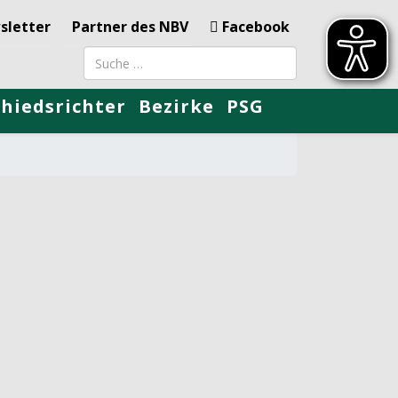
sletter
Partner des NBV
Facebook
Suchbegriff
chiedsrichter
Bezirke
PSG