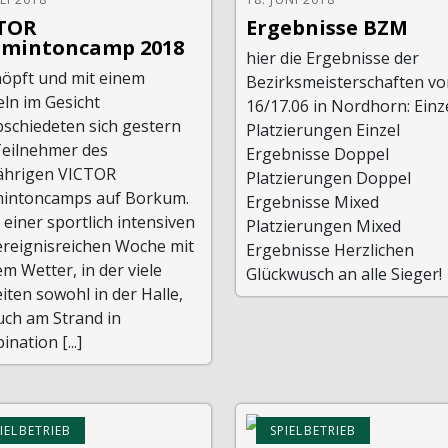
TOR
Ergebnisse BZM
mintoncamp 2018
hier die Ergebnisse der
höpft und mit einem
Bezirksmeisterschaften v
ln im Gesicht
16/17.06 in Nordhorn: Einz
bschiedeten sich gestern
Platzierungen Einzel
Teilnehmer des
Ergebnisse Doppel
jährigen VICTOR
Platzierungen Doppel
intoncamps auf Borkum.
Ergebnisse Mixed
einer sportlich intensiven
Platzierungen Mixed
ereignisreichen Woche mit
Ergebnisse Herzlichen
m Wetter, in der viele
Glückwusch an alle Sieger!
iten sowohl in der Halle,
uch am Strand in
nation [...]
IELBETRIEB
SPIELBETRIEB