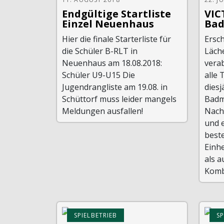
Endgültige Startliste
VIC
Einzel Neuenhaus
Bad
Hier die finale Starterliste für
Ersc
die Schüler B-RLT in
Läche
Neuenhaus am 18.08.2018:
vera
Schüler U9-U15 Die
alle 
Jugendrangliste am 19.08. in
dies
Schüttorf muss leider mangels
Badm
Meldungen ausfallen!
Nach 
und 
beste
Einhe
als a
Kombi
SPIELBETRIEB
SP