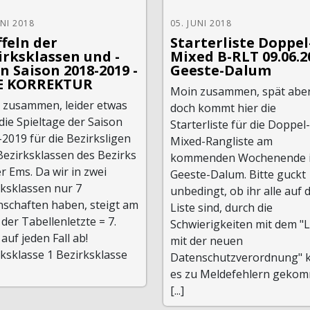
UNI 2018
05. JUNI 2018
ffeln der
Starterliste Doppel
irksklassen und -
Mixed B-RLT 09.06.2
en Saison 2018-2019 -
Geeste-Dalum
E KORREKTUR
Moin zusammen, spät abe
 zusammen, leider etwas
doch kommt hier die
die Spieltage der Saison
Starterliste für die Doppel-
2019 für die Bezirksligen
Mixed-Rangliste am
Bezirksklassen des Bezirks
kommenden Wochenende 
 Ems. Da wir in zwei
Geeste-Dalum. Bitte guckt
rksklassen nur 7
unbedingt, ob ihr alle auf 
schaften haben, steigt am
Liste sind, durch die
der Tabellenletzte = 7.
Schwierigkeiten mit dem "
 auf jeden Fall ab!
mit der neuen
ksklasse 1 Bezirksklasse
Datenschutzverordnung" 
es zu Meldefehlern geko
[...]