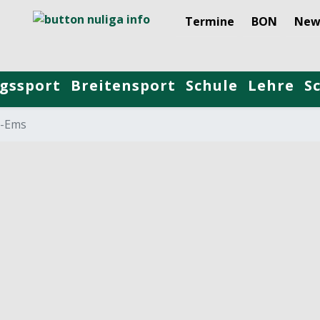
Termine
BON
New
gssport
Breitensport
Schule
Lehre
S
r-Ems