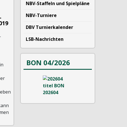
NBV-Staffeln und Spielpläne
NBV-Turniere
-
019
DBV Turnierkalender
r
LSB-Nachrichten
BON 04/2026
in
der
Leben
kann
mmen