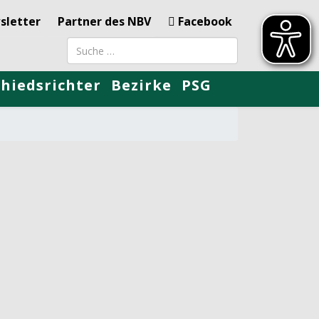
sletter
Partner des NBV
Facebook
Suchbegriff
chiedsrichter
Bezirke
PSG