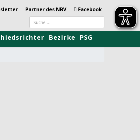
sletter
Partner des NBV
Facebook
Suchbegriff
chiedsrichter
Bezirke
PSG