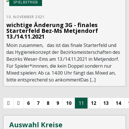
SPIELBETRIEB
10. NOVEMBER 2021
wichtige Änderung 3G - finales
Starterfeld Bez-Ms Metjendorf
13./14.11.2021
Moin zusammen, das ist das finale Starterfeld und
das Hygienekonzept der Bezirksmeisterschaften des
Bezirks Weser-Ems am 13./14.11.2021 in Metjendorf.
Für Spieler*innnen, die kein Doppel sondern nur
Mixed spielen: Ab ca. 14.00 Uhr fängt das Mixed an,
bitte entsprechend so ankommen!Das [...]
6
7
8
9
10
11
12
13
14
Auswahl Kreise