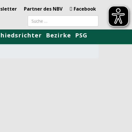
sletter
Partner des NBV
Facebook
Suchbegriff
chiedsrichter
Bezirke
PSG