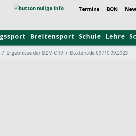
Termine
BON
New
gssport
Breitensport
Schule
Lehre
S
Ergebnisse der BZM O19 in Buxtehude 09./10.09.2023