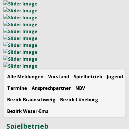
Alle Meldungen
Vorstand
Spielbetrieb
Jugend
Termine
Ansprechpartner
NBV
Bezirk Braunschweig
Bezirk Lüneburg
Bezirk Weser-Ems
Spielbetrieb