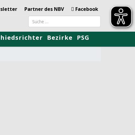
sletter
Partner des NBV
Facebook
Suchbegriff
chiedsrichter
Bezirke
PSG