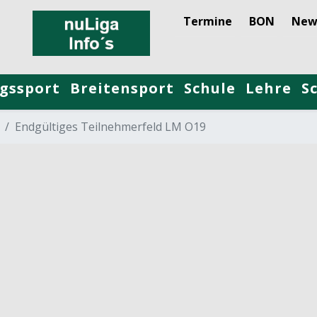
Termine
BON
New
gssport
Breitensport
Schule
Lehre
S
Endgültiges Teilnehmerfeld LM O19