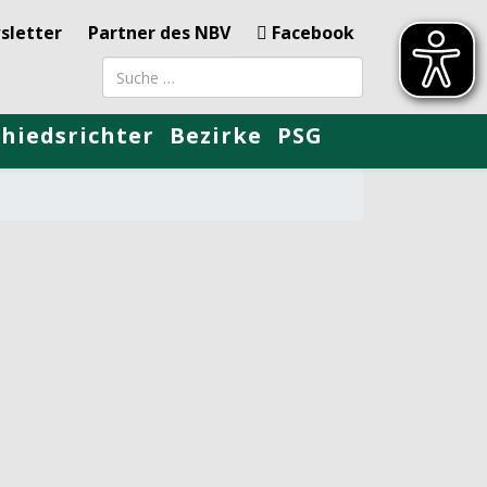
sletter
Partner des NBV
Facebook
Suchbegriff
chiedsrichter
Bezirke
PSG