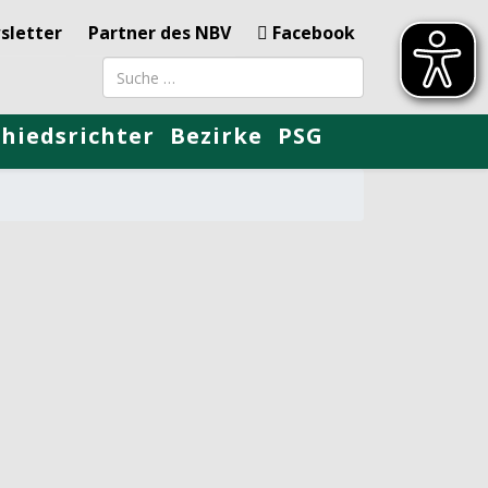
sletter
Partner des NBV
Facebook
Suchbegriff
chiedsrichter
Bezirke
PSG