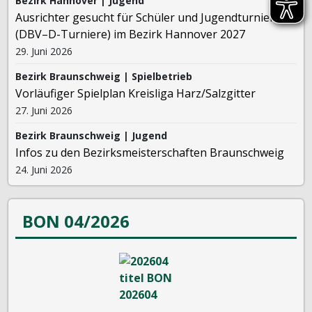
Bezirk Hannover | Jugend
Ausrichter gesucht für Schüler und Jugendturniere
(DBV–D-Turniere) im Bezirk Hannover 2027
29. Juni 2026
Bezirk Braunschweig | Spielbetrieb
Vorläufiger Spielplan Kreisliga Harz/Salzgitter
27. Juni 2026
Bezirk Braunschweig | Jugend
Infos zu den Bezirksmeisterschaften Braunschweig
24. Juni 2026
BON 04/2026