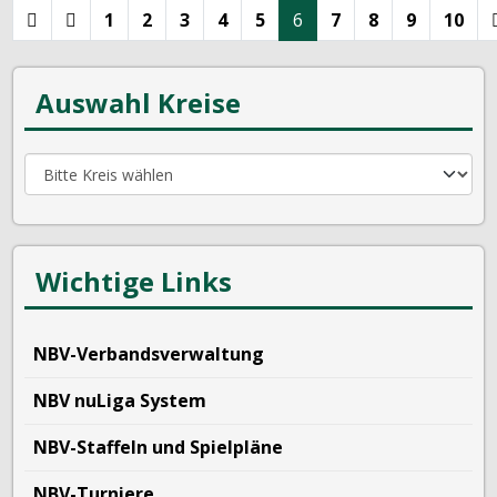
1
2
3
4
5
6
7
8
9
10
Auswahl Kreise
Wichtige Links
NBV-Verbandsverwaltung
NBV nuLiga System
NBV-Staffeln und Spielpläne
NBV-Turniere