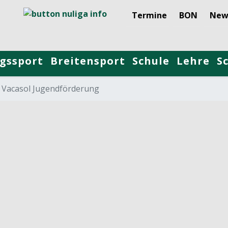
Termine
BON
New
gssport
Breitensport
Schule
Lehre
S
Vacasol Jugendförderung