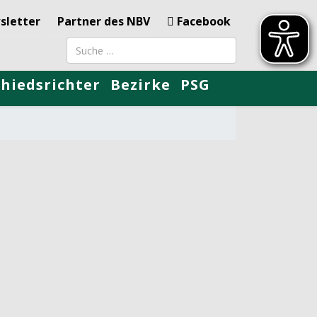
sletter
Partner des NBV
Facebook
Suchbegriff
chiedsrichter
Bezirke
PSG