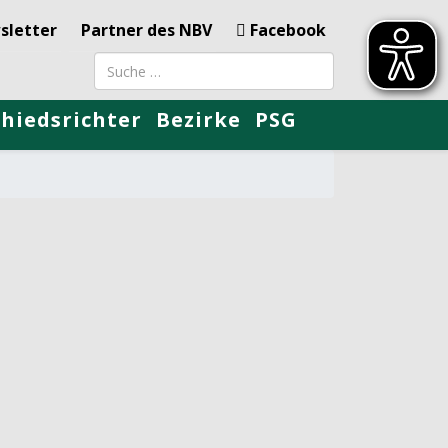
sletter
Partner des NBV
Facebook
Suchbegriff
chiedsrichter
Bezirke
PSG