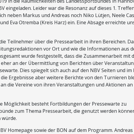
 2019 in die Räumlichkeiten des Landessportbundes in Hanno
V eingeladen. Leider war die Resonanz auf dieses 1. Treffe
sich neben Markus und Andreas noch Niko Lütjen, Neele Ca
und Eva Otremba (Kreis Harz) ein. Eine Absage erreichte un
ie Teilnehmer über die Pressearbeit in ihren Bereichen. Da
itungsredaktionen vor Ort und wie die Informationen aus 
nsgesamt wurde festgestellt, dass die Zusammenarbeit mit 
t eher an der Übermittlung von Berichten über Veranstaltu
ssewarte. Dies spiegelt sich auch auf den NBV Seiten und i
 die Ergebnisse aber weitere Berichte von den Turnieren bl
g an die Vereine von ihren Veranstaltungen und Aktionen an 
ie Möglichkeit besteht Fortbildungen der Pressewarte zu
ortbünde zum Thema Pressearbeit, die genutzt werden könne
 würde.
e NBV Homepage sowie der BON auf dem Programm. Andreas