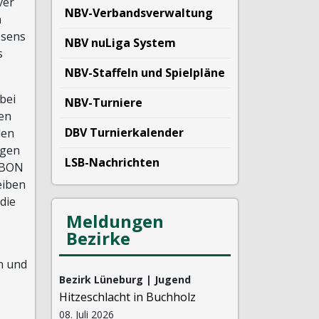
ver
NBV-Verbandsverwaltung
n
ssens
NBV nuLiga System
s
NBV-Staffeln und Spielpläne
bei
NBV-Turniere
den
DBV Turnierkalender
den
ngen
LSB-Nachrichten
m BON
eiben
die
Meldungen
Bezirke
n und
Bezirk Lüneburg | Jugend
Hitzeschlacht in Buchholz
08. Juli 2026