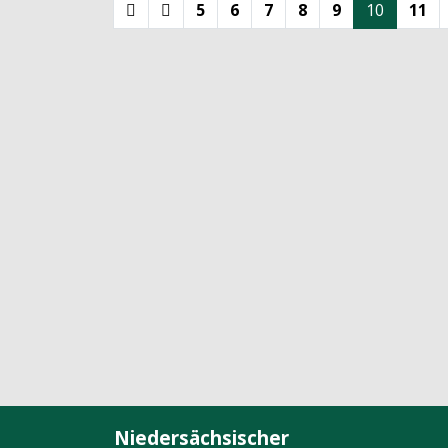
5
6
7
8
9
10
11
Niedersächsischer