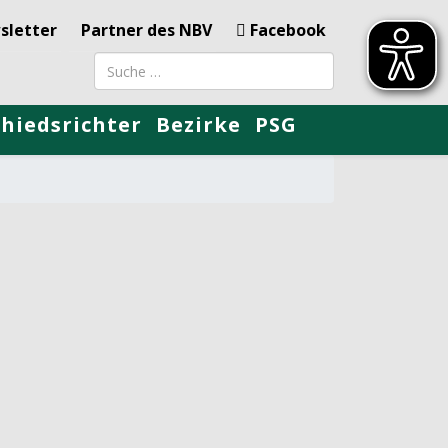
sletter
Partner des NBV
Facebook
Suchbegriff
chiedsrichter
Bezirke
PSG