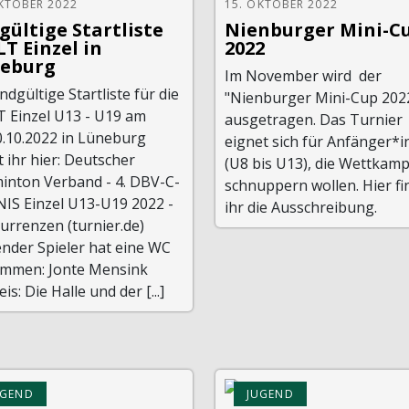
KTOBER 2022
15. OKTOBER 2022
gültige Startliste
Nienburger Mini-C
LT Einzel in
2022
eburg
Im November wird der
ndgültige Startliste für die
"Nienburger Mini-Cup 202
T Einzel U13 - U19 am
ausgetragen. Das Turnier
0.10.2022 in Lüneburg
eignet sich für Anfänger*
t ihr hier: Deutscher
(U8 bis U13), die Wettkamp
inton Verband - 4. DBV-C-
schnuppern wollen. Hier fi
NIS Einzel U13-U19 2022 -
ihr die Ausschreibung.
urrenzen (turnier.de)
nder Spieler hat eine WC
mmen: Jonte Mensink
is: Die Halle und der [...]
UGEND
JUGEND