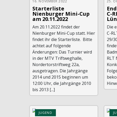
16. NOVEMBER 2022
25. O
Starterliste
End
Nienburger Mini-Cup
C-R
am 20.11.2022
Lün
Am 20.11.2022 findet der
Die e
Nienburger Mini-Cup statt. Hier
C-RL
findet ihr die Starterliste. Bitte
29/3
achtet auf folgende
finde
Änderungen: Das Turnier wird
Badm
in der MTV Triftweghalle,
RLT 
Nordertorstriftweg 22a,
Konk
ausgetragen. Die Jahrgänge
Folge
2014 und 2015 beginnen um
beko
12:00 Uhr, die Jahrgänge 2010
Hinwe
bis 2013 [...]
JUGEND
J