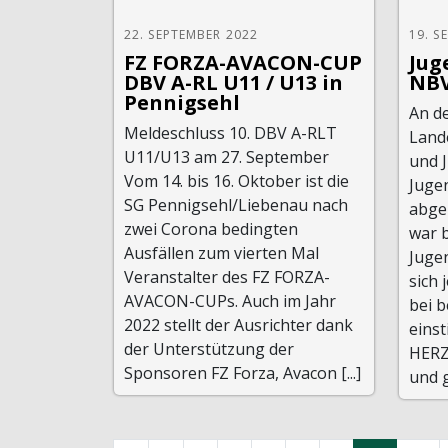
22. SEPTEMBER 2022
19. S
FZ FORZA-AVACON-CUP
Jug
DBV A-RL U11 / U13 in
NBV
Pennigsehl
An d
Meldeschluss 10. DBV A-RLT
Land
U11/U13 am 27. September
und 
Vom 14. bis 16. Oktober ist die
Juge
SG Pennigsehl/Liebenau nach
abgeh
zwei Corona bedingten
war 
Ausfällen zum vierten Mal
Jugen
Veranstalter des FZ FORZA-
sich 
AVACON-CUPs. Auch im Jahr
bei 
2022 stellt der Ausrichter dank
eins
der Unterstützung der
HER
Sponsoren FZ Forza, Avacon [...]
und gl