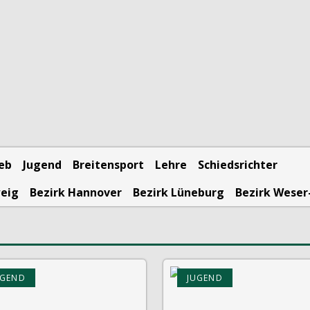
ieb
Jugend
Breitensport
Lehre
Schiedsrichter
weig
Bezirk Hannover
Bezirk Lüneburg
Bezirk Weser
UGEND
JUGEND