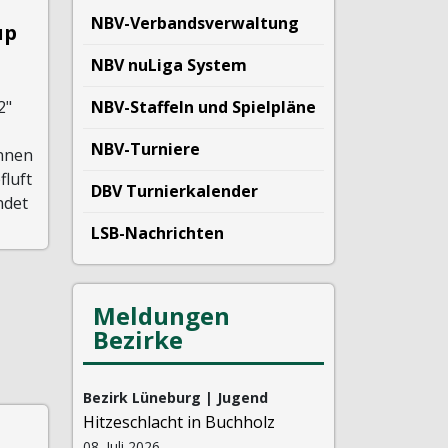
NBV-Verbandsverwaltung
up
NBV nuLiga System
2"
NBV-Staffeln und Spielpläne
NBV-Turniere
innen
fluft
DBV Turnierkalender
ndet
LSB-Nachrichten
Meldungen
Bezirke
Bezirk Lüneburg | Jugend
Hitzeschlacht in Buchholz
08. Juli 2026