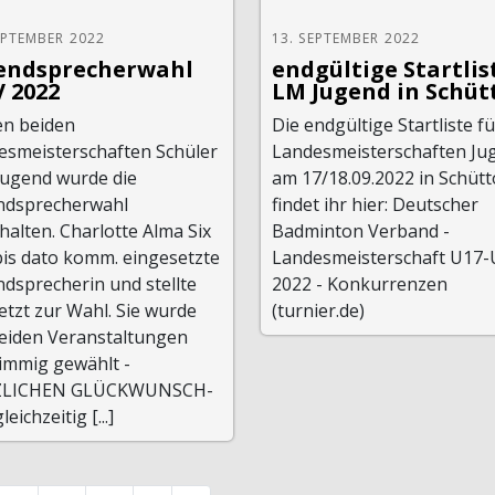
EPTEMBER 2022
13. SEPTEMBER 2022
endsprecherwahl
endgültige Startlis
 2022
LM Jugend in Schüt
en beiden
Die endgültige Startliste fü
esmeisterschaften Schüler
Landesmeisterschaften Ju
Jugend wurde die
am 17/18.09.2022 in Schütt
ndsprecherwahl
findet ihr hier: Deutscher
alten. Charlotte Alma Six
Badminton Verband -
bis dato komm. eingesetzte
Landesmeisterschaft U17-
dsprecherin und stellte
2022 - Konkurrenzen
jetzt zur Wahl. Sie wurde
(turnier.de)
beiden Veranstaltungen
timmig gewählt -
ZLICHEN GLÜCKWUNSCH-
eichzeitig [...]