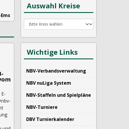
Auswahl Kreise
-Ems
Wichtige Links
NBV-Verbandsverwaltung
B-
 vom
NBV nuLiga System
 E-
NBV-Staffeln und Spielpläne
@nbv-
NBV-Turniere
ht
dung
DBV Turnierkalender
n und