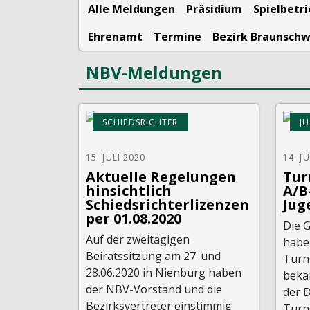
Alle Meldungen
Präsidium
Spielbetr
Ehrenamt
Termine
Bezirk Braunsch
NBV-Meldungen
SCHIEDSRICHTER
J
15. JULI 2020
14. J
Aktuelle Regelungen
Tur
hinsichtlich
A/B
Schiedsrichterlizenzen
Jug
per 01.08.2020
Die 
Auf der zweitägigen
habe
Beiratssitzung am 27. und
Turn
28.06.2020 in Nienburg haben
beka
der NBV-Vorstand und die
der 
Bezirksvertreter einstimmig
Turn