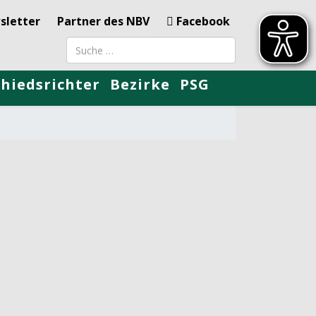
sletter
Partner des NBV
Facebook
Suchbegriff
chiedsrichter
Bezirke
PSG