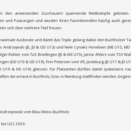
en den anwesenden Zuschauern spannende Wettkämpfe geboten.
nnen und Paarungen und wurden ihren Favoritenrollen häufig auch gerec
en sich über mehrere Titel freuen.
maximale Ausbeute und damit das T
riple gelang dabei den Buchholzer T
is Andrzejeski (JE, JD & GD U13) und Nele Cyriaks Honebein (ME U15, M
dger Rühter vom TuS Brietlingen (JE & MX U15), Janne Ahlers vom TSV Wa
ngen (DD U19 & GD U19), Finn Petersen vom VfL Jesteburg (JE U17 & JD U
(GD U19 & HD U19) glänzen.
Für Platzierten dürften damit spätestens n
ften die erneut in Buchholz, bzw. in
Nienburg stattfinden werden, beginn
s Andrzejewski vom Blau-Weiss Buchholz
 bis U22 2026: