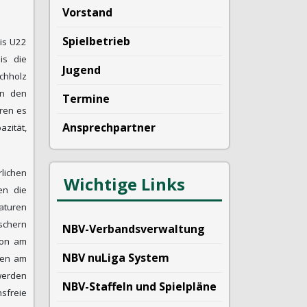
Vorstand
Spielbetrieb
bis U22
is die
Jugend
chholz
in den
Termine
ren es
Ansprechpartner
azität,
lichen
Wichtige Links
en die
aturen
tschern
NBV-Verbandsverwaltung
hon am
NBV nuLiga System
gen am
 werden
NBV-Staffeln und Spielpläne
sfreie