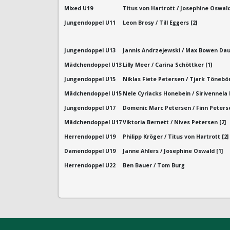
Mixed U19
Titus von Hartrott / Josephine Oswald
Jungendoppel U11
Leon Brosy / Till Eggers [2]
Jungendoppel U13
Jannis Andrzejewski / Max Bowen Dau
Mädchendoppel U13
Lilly Meer / Carina Schöttker [1]
Jungendoppel U15
Niklas Fiete Petersen / Tjark Tönebön
Mädchendoppel U15
Nele Cyriacks Honebein / Sirivennela 
Jungendoppel U17
Domenic Marc Petersen / Finn Peterse
Mädchendoppel U17
Viktoria Bernett / Nives Petersen [2]
Herrendoppel U19
Philipp Kröger / Titus von Hartrott [2]
Damendoppel U19
Janne Ahlers / Josephine Oswald [1]
Herrendoppel U22
Ben Bauer / Tom Burg