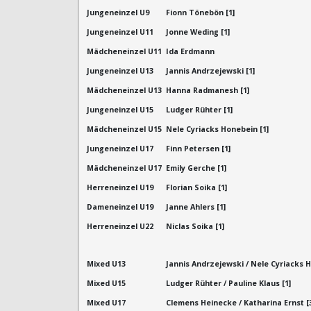
Jungeneinzel U9
Fionn Tönebön [1]
Jungeneinzel U11
Jonne Weding [1]
Mädcheneinzel U11
Ida Erdmann
Jungeneinzel U13
Jannis Andrzejewski [1]
Mädcheneinzel U13
Hanna Radmanesh [1]
Jungeneinzel U15
Ludger Rühter [1]
Mädcheneinzel U15
Nele Cyriacks Honebein [1]
Jungeneinzel U17
Finn Petersen [1]
Mädcheneinzel U17
Emily Gerche [1]
Herreneinzel U19
Florian Soika [1]
Dameneinzel U19
Janne Ahlers [1]
Herreneinzel U22
Niclas Soika [1]
Mixed U13
Jannis Andrzejewski / Nele Cyriacks H
Mixed U15
Ludger Rühter / Pauline Klaus [1]
Mixed U17
Clemens Heinecke / Katharina Ernst [