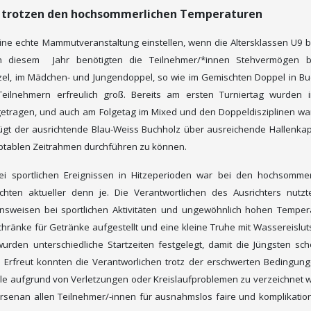
g trotzen den hochsommerlichen Temperaturen
eine echte Mammutveranstaltung einstellen, wenn die Altersklassen U9 
 in diesem Jahr benötigten die Teilnehmer/*innen Stehvermögen b
zel, im Mädchen- und Jungendoppel, so wie im Gemischten Doppel in Bu
Teilnehmern erfreulich groß. Bereits am ersten Turniertag wurden 
etragen, und auch am Folgetag im Mixed und den Doppeldisziplinen wa
fügt der ausrichtende Blau-Weiss Buchholz über ausreichende Hallenkap
ptablen Zeitrahmen durchführen zu können.
sportlichen Ereignissen in Hitzeperioden war b
ei den hochsommer
en aktueller denn je. Die Verantwortlichen des Ausrichters nutzt
tensweisen bei sportlichen Aktivitäten und ungewöhnlich hohen Temper
hränke für Getränke aufgestellt und eine kleine Truhe mit Wassereislu
urden unterschiedliche Startzeiten festgelegt, damit die Jüngsten sc
. Erfreut konnten die Verantworlichen trotz der erschwerten Bedingun
fälle aufgrund von Verletzungen oder Kreislaufproblemen zu verzeichnet
senan allen Teilnehmer/-innen für ausnahmslos faire und komplikation