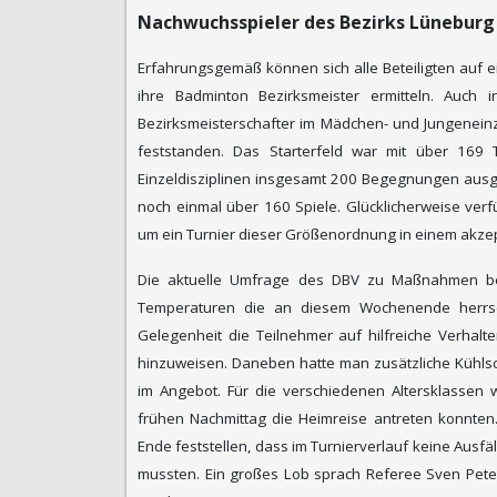
Nachwuchsspieler des Bezirks Lünebur
Erfahrungsgemäß können sich alle Beteiligten auf 
ihre Badminton Bezirksmeister ermitteln. Auch
Bezirksmeisterschafter im Mädchen- und Jungenein
feststanden. Das Starterfeld war mit über 169 
Einzeldisziplinen insgesamt 200 Begegnungen ausg
noch einmal über 160 Spiele. Glücklicherweise ver
um ein Turnier dieser Größenordnung in einem akze
D
ie aktuelle Umfrage des DBV zu Maßnahmen bei 
Temperaturen die an diesem Wochenende herrscht
Gelegenheit die Teilnehmer auf hilfreiche Verhal
hinzuweisen. Daneben hatte man zusätzliche Kühlsc
im Angebot. Für die verschiedenen Altersklassen w
frühen Nachmittag die Heimreise antreten konnten
Ende feststellen, dass im Turnierverlauf keine Aus
mussten.
Ein großes Lob sprach Referee Sven Peter