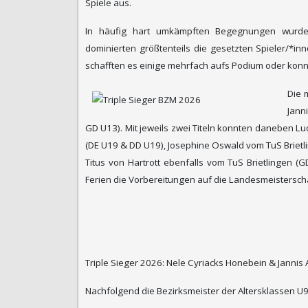
Spiele aus.
In häufig hart umkämpften Begegnungen wurd
dominierten größtenteils die gesetzten Spieler/*i
schafften es einige mehrfach aufs Podium oder konnt
Die 
Jann
GD U13). Mit jeweils zwei Titeln konnten daneben Lu
(DE U19 & DD U19), Josephine Oswald vom TuS Brietli
Titus von Hartrott ebenfalls vom TuS Brietlingen 
Ferien die Vorbereitungen auf die Landesmeisterscha
Triple Sieger 2026: Nele Cyriacks Honebein & Janni
Nachfolgend die Bezirksmeister der Altersklassen U9