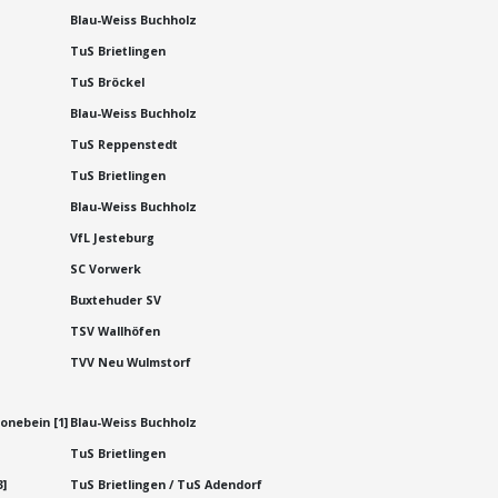
Blau-Weiss Buchholz
TuS Brietlingen
TuS Bröckel
Blau-Weiss Buchholz
TuS Reppenstedt
TuS Brietlingen
Blau-Weiss Buchholz
VfL Jesteburg
SC Vorwerk
Buxtehuder SV
TSV Wallhöfen
TVV Neu Wulmstorf
onebein [1]
Blau-Weiss Buchholz
TuS Brietlingen
3]
TuS Brietlingen / TuS Adendorf