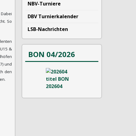
NBV-Turniere
 Dabei
DBV Turnierkalender
ht. So
LSB-Nachrichten
alenten
D U15 &
BON 04/2026
llhöfen
17) und
ach den
en.