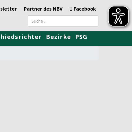
sletter
Partner des NBV
Facebook
Suchbegriff
chiedsrichter
Bezirke
PSG