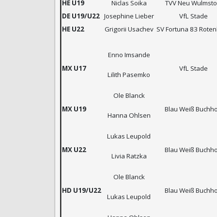
HE U19
Niclas Soika
TVV Neu Wulmsto
DE U19/U22
Josephine Lieber
VfL Stade
HE U22
Grigorii Usachev
SV Fortuna 83 Rote
Enno Imsande
MX U17
VfL Stade
Lilith Pasemko
Ole Blanck
MX U19
Blau Weiß Buchho
Hanna Ohlsen
Lukas Leupold
MX U22
Blau Weiß Buchho
Livia Ratzka
Ole Blanck
HD U19/U22
Blau Weiß Buchho
Lukas Leupold