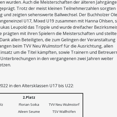
gen wurden. Auch die Meisterschaften der älteren Jahrgänge
geprägt. Trotz der meist kleinen Teilnehmerzahlen sorgten 
g und zeigten sehenswerte Ballwechsel. Der Buchholzer Ol
 Jungeneinzel U17, Mixed U19 zusammen mit Hanna Ohlsen, 
kas Leupold das Tripple und wurde dreifacher Bezirksmei
 prägten mit ihren Spielern die Meisterschaften und stellte
 Dank allen Beteiligten, die zum Gelingen der Veranstaltung
ngen beim TVV Neu Wulmstorf für die Ausrichtung, allen
insatz um die Titel kämpften, sowie Trainern und Betreuern
 Unterbrechungen in den vergangenen zwei Jahren weiter
etzen.
022 in den Altersklassen U17 bis U22:
2.Platz
lz
Florian Soika
TVV Neu Wulmstorf
Aileen Seume
TSV Wallhöfen