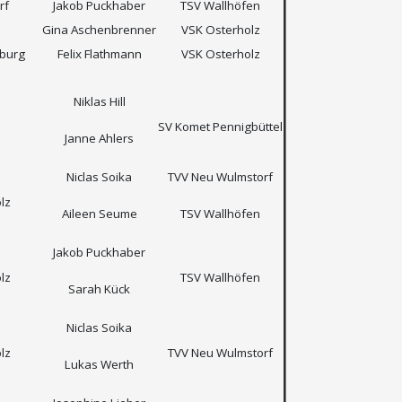
rf
Jakob Puckhaber
TSV Wallhöfen
Gina Aschenbrenner
VSK Osterholz
nburg
Felix Flathmann
VSK Osterholz
Niklas Hill
SV Komet Pennigbüttel
Janne Ahlers
Niclas Soika
TVV Neu Wulmstorf
lz
Aileen Seume
TSV Wallhöfen
Jakob Puckhaber
lz
TSV Wallhöfen
Sarah Kück
Niclas Soika
lz
TVV Neu Wulmstorf
Lukas Werth