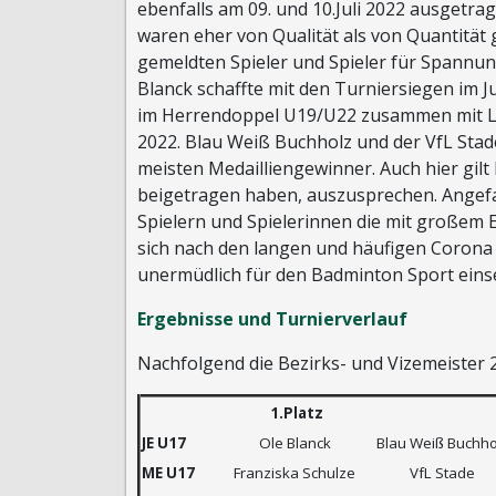
ebenfalls am 09. und 10.Juli 2022 ausgetra
waren eher von Qualität als von Quantität 
gemeldten Spieler und Spieler für Spannun
Blanck schaffte mit den Turniersiegen im
im Herrendoppel U19/U22 zusammen mit Lu
2022. Blau Weiß Buchholz und der VfL Stade
meisten Medailliengewinner. Auch hier gilt
beigetragen haben, auszusprechen. Angefa
Spielern und Spielerinnen die mit großem E
sich nach den langen und häufigen Corona
unermüdlich für den Badminton Sport eins
Ergebnisse und Turnierverlauf
Nachfolgend die Bezirks- und Vizemeister 2
1.Platz
JE U17
Ole Blanck
Blau Weiß Buchho
ME U17
Franziska Schulze
VfL Stade