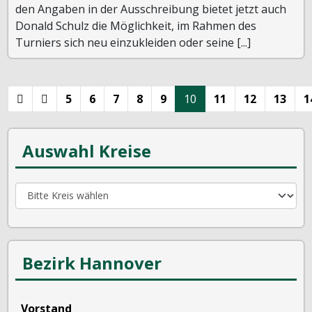
den Angaben in der Ausschreibung bietet jetzt auch
Donald Schulz die Möglichkeit, im Rahmen des
Turniers sich neu einzukleiden oder seine [...]
5
6
7
8
9
10
11
12
13
1
Auswahl Kreise
Bezirk Hannover
Vorstand