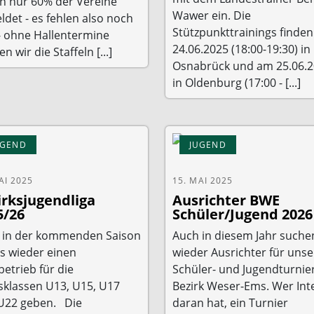
n nur 60% der Vereine
Wawer ein. Die
det - es fehlen also noch
Stützpunkttrainings finde
- ohne Hallentermine
24.06.2025 (18:00-19:30) in
n wir die Staffeln [...]
Osnabrück und am 25.06.
in Oldenburg (17:00 - [...]
UGEND
JUGEND
AI 2025
15. MAI 2025
irksjugendliga
Ausrichter BWE
5/26
Schüler/Jugend 2026
 in der kommenden Saison
Auch in diesem Jahr suche
es wieder einen
wieder Ausrichter für unse
betrieb für die
Schüler- und Jugendturnie
sklassen U13, U15, U17
Bezirk Weser-Ems. Wer Int
U22 geben. Die
daran hat, ein Turnier