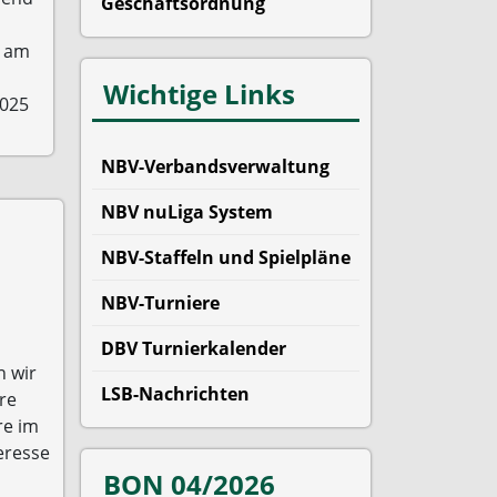
Geschäftsordnung
n am
Wichtige Links
2025
NBV-Verbandsverwaltung
NBV nuLiga System
NBV-Staffeln und Spielpläne
NBV-Turniere
DBV Turnierkalender
n wir
LSB-Nachrichten
re
re im
eresse
BON 04/2026