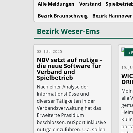
Alle Meldungen
Vorstand
Spielbetrie
Bezirk Braunschweig
Bezirk Hannover
Bezirk Weser-Ems
BEZIRK WESER-EMS
08. JULI 2025
S
NBV setzt auf nuLiga –
die neue Software für
19. J
Verband und
WIC
Spielbetrieb
DR
Nach einer Analyse der
Moin
Informationsflüsse und
alle 
diverser Tätigkeiten in der
gema
Verbandsverwaltung hat das
Heim
Erweiterte Präsidium
Kulin
beschlossen, nuSport inklusive
porta
nuLiga einzuführen. U.a. sollen