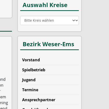
Auswahl Kreise
Bezirk Weser-Ems
Vorstand
Spielbetrieb
und
Jugend
en
Termine
r
inem
Ansprechpartner
ining
rend