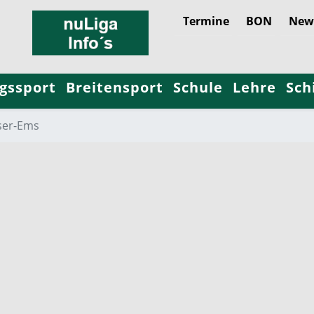
Termine
BON
News
gssport
Breitensport
Schule
Lehre
Sch
er-Ems