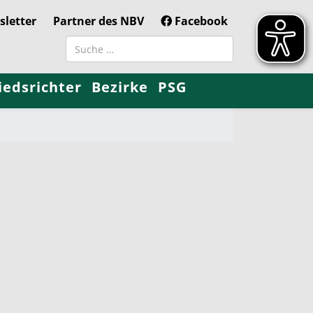
letter
Partner des NBV
Facebook
Suchbegriff
iedsrichter
Bezirke
PSG