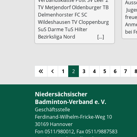
Aussc
TV Metjendorf Oldenburger TB
Juge
Delmenhorster FC SC
freu
Wildeshausen TV Cloppenburg
Anme
SuS Darme TuS Hilter
bei F
Bezirksliga Nord [...]
1
2
3
4
5
6
7
Niedersächsischer
Badminton-Verband e. V.
Geschäftsstelle
Ferdinand-Wilhelm-Fricke-Weg 10
30169 Hannover
Fon 0511/980012, Fax 0511/9887583