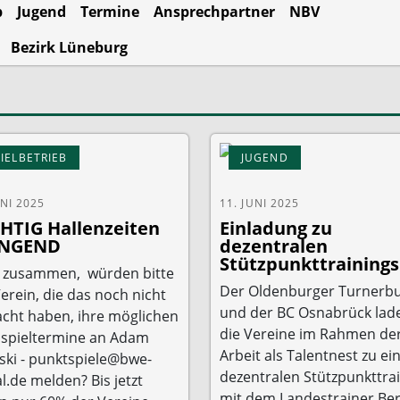
b
Jugend
Termine
Ansprechpartner
NBV
Bezirk Lüneburg
PIELBETRIEB
JUGEND
UNI 2025
11. JUNI 2025
HTIG Hallenzeiten
Einladung zu
INGEND
dezentralen
Stützpunkttrainings
 zusammen, würden bitte
Der Oldenburger Turnerb
Verein, die das noch nicht
und der BC Osnabrück lad
cht haben, ihre möglichen
die Vereine im Rahmen de
spieltermine an Adam
Arbeit als Talentnest zu e
ski - punktspiele@bwe-
dezentralen Stützpunkttra
l.de melden? Bis jetzt
mit dem Landestrainer Be