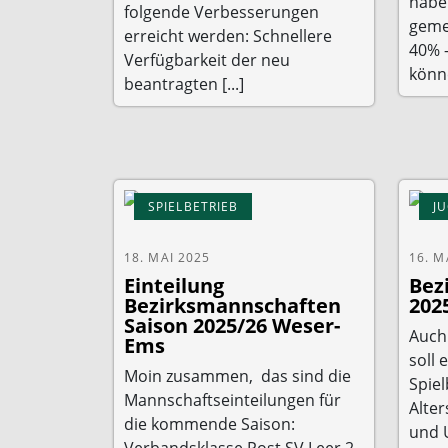
habe
folgende Verbesserungen
gemel
erreicht werden: Schnellere
40% 
Verfügbarkeit der neu
könne
beantragten [...]
SPIELBETRIEB
J
18. MAI 2025
16. M
Einteilung
Bez
Bezirksmannschaften
202
Saison 2025/26 Weser-
Auch
Ems
soll 
Moin zusammen, das sind die
Spiel
Mannschaftseinteilungen für
Alter
die kommende Saison:
und 
Verbandsklasse Post SV Leer 2