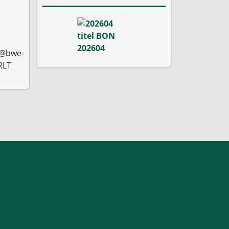
n@bwe-
RLT