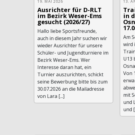
19. MAI 2026
13. A
Ausrichter für D-RLT
Tra
im Bezirk Weser-Ems
in 
gesucht (2026/27)
Osn
17.
Hallo liebe Sportsfreunde,
Am S
auch in diesem Jahr suchen wir
wird 
wieder Ausrichter für unsere
Train
Schüler- und Jugendturniere im
U13 
Bezirk Weser-Ems. Wer
Osna
Interesse daran hat, ein
Von 1
Turnier auszurichten, schickt
erwa
seine Bewerbung bitte bis zum
abwe
30.07.2026 an die Mailadresse
mit 
von Lara [...]
und L
und [.