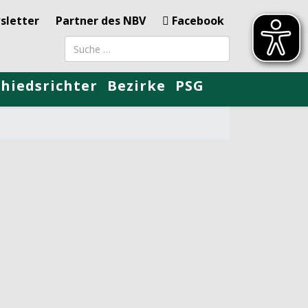
sletter
Partner des NBV
Facebook
Suchbegriff
chiedsrichter
Bezirke
PSG