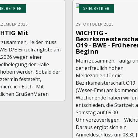
IELBETRIEB
SPIELBETRIEB
EZEMBER 2025
29. OKTOBER 2025
HTIG Mit
WICHTIG -
Bezirksmeistersch
 zusammen, leider muss
O19 - BWE - Frühere
BWE-D/E Einzelrangliste am
Beginn
1.2026 wegen einer
Moin zusammen, aufgru
elbelegung der Halle
der erfreulich hohen
choben werden. Sobald der
Meldezahlen für die
ztermin feststeht,
Bezirksmeisterschaft O19
miere ich Euch. Mit
(Weser-Ems) am kommend
tlichen GrüßenMaren
Wochenende haben wir un
entschieden, die Startzeit 
Samstag auf 09:00
Uhr vorzuverlegen. Wichti
Daraus ergibt sich ein
Anmeldeschluss um 08:30 [..