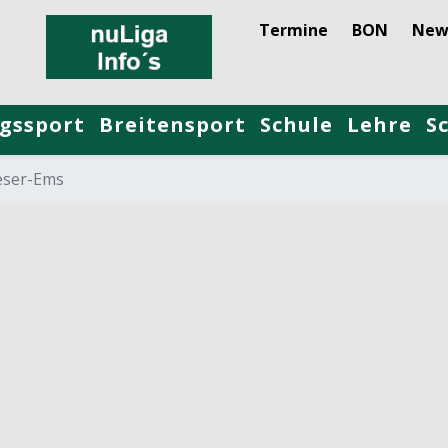
Termine
BON
New
gssport
Breitensport
Schule
Lehre
S
ser-Ems