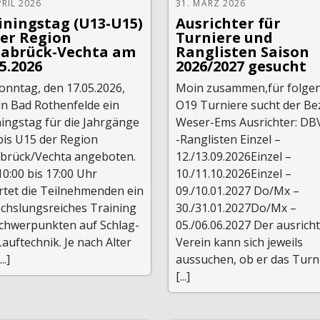
PRIL 2026
31. MÄRZ 2026
iningstag (U13-U15)
Ausrichter für
der Region
Turniere und
abrück-Vechta am
Ranglisten Saison
05.2026
2026/2027 gesucht
onntag, den 17.05.2026,
Moin zusammen,für folge
in Bad Rothenfelde ein
O19 Turniere sucht der Be
ingstag für die Jahrgänge
Weser-Ems Ausrichter: DB
bis U15 der Region
-Ranglisten Einzel –
brück/Vechta angeboten.
12./13.09.2026Einzel –
0:00 bis 17:00 Uhr
10./11.10.2026Einzel –
rtet die Teilnehmenden ein
09./10.01.2027 Do/Mx –
chslungsreiches Training
30./31.01.2027Do/Mx –
Schwerpunkten auf Schlag-
05./06.06.2027 Der ausrich
auftechnik. Je nach Alter
Verein kann sich jeweils
..]
aussuchen, ob er das Turn
[...]