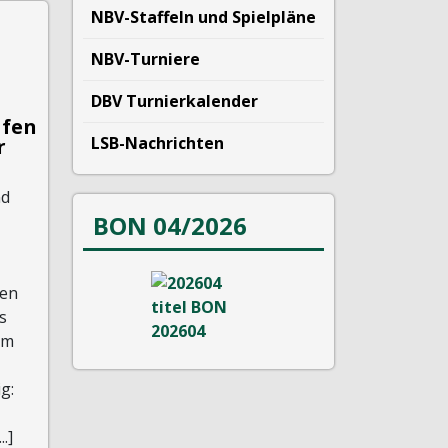
NBV-Staffeln und Spielpläne
NBV-Turniere
DBV Turnierkalender
afen
LSB-Nachrichten
r
nd
BON 04/2026
en
s
am
g:
.]