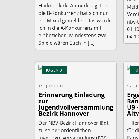
Harkenbleck. Anmerkung: Für
Meld
die B-Konkurrenz hat sich nur
Verei
ein Mixed gemeldet. Das würde
nbv-
ich in die A-Konkurrenz mit
01.1
einbeziehen. Mindestens zwei
04.10
Spiele wären Euch in [...]
JUGEND
J
15. JUNI 2022
12. J
Erinnerung Einladung
Erg
zur
Ran
Jugendvollversammlung
U9 -
Bezirk Hannover
Alt
Der NBV-Bezirk Hannover lädt
Hier
zu seiner ordentlichen
für d
Jugendvollversammlung (JVV)
Rangl