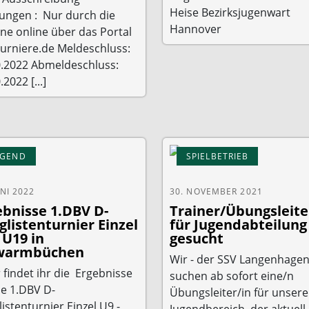
Heise Bezirksjugenwart
ungen : Nur durch die
Hannover
ne online über das Portal
turniere.de Meldeschluss:
0.2022 Abmeldeschluss:
.2022 [...]
UGEND
SPIELBETRIEB
UNI 2022
30. NOVEMBER 2021
ebnisse 1.DBV D-
Trainer/Übungsleite
glistenturnier Einzel
für Jugendabteilung
 U19 in
gesucht
warmbüchen
Wir - der SSV Langenhagen
 findet ihr die Ergebnisse
suchen ab sofort eine/n
ie 1.DBV D-
Übungsleiter/in für unser
istenturnier Einzel U9 -
Jugendbereich, der aktuell