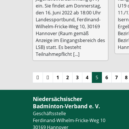
ein. Sie findet am Donnerstag,
U19 
den 16. Juni 2022 ab 18:00 Uhr
11./1
Landessportbund, Ferdinand-
Iser
Wilhelm-Fricke-Weg 10, 30169
Erge
Hannover (Raum gemäß
Bezi
Anzeige im Eingangsbereich des
Bezi
LSB) statt. Es besteht
Hann
Teilnahmepflicht [...]
1
2
3
4
5
6
7
8
Niedersächsischer
Badminton-Verband e. V.
Geschäftsstelle
Ferdinand-Wilhelm-Fricke-Weg 10
30169 Hannover