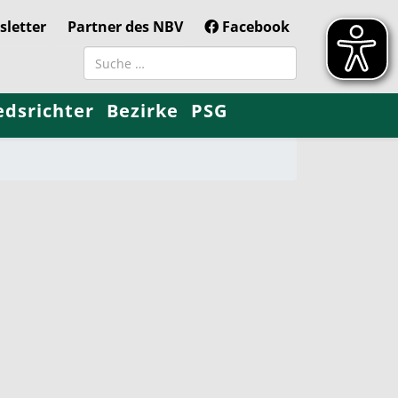
letter
Partner des NBV
Facebook
Suchbegriff
edsrichter
Bezirke
PSG