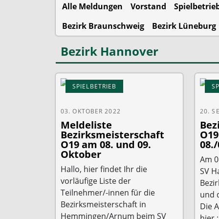
Alle Meldungen
Vorstand
Spielbetrie
Bezirk Braunschweig
Bezirk Lüneburg
Bezirk Hannover
SPIELBETRIEB
S
03. OKTOBER 2022
20. S
Meldeliste
Bez
Bezirksmeisterschaft
O19
O19 am 08. und 09.
08./
Oktober
Am 0
Hallo, hier findet Ihr die
SV H
vorläufige Liste der
Bezi
Teilnehmer/-innen für die
und d
Bezirksmeisterschaft in
Die A
Hemmingen/Arnum beim SV
hier 