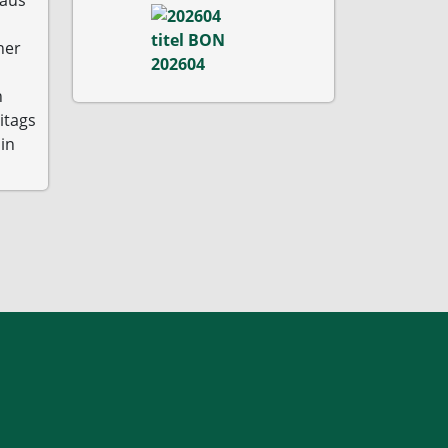
ner
n
itags
 in