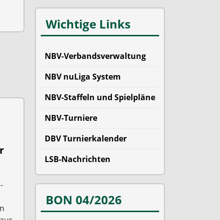
Wichtige Links
NBV-Verbandsverwaltung
NBV nuLiga System
NBV-Staffeln und Spielpläne
NBV-Turniere
DBV Turnierkalender
r
LSB-Nachrichten
-
BON 04/2026
en
 aus