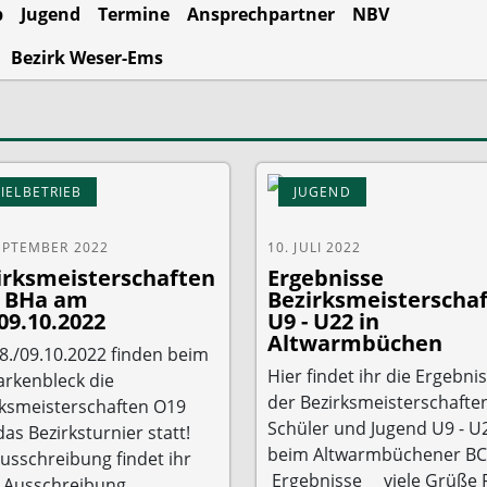
b
Jugend
Termine
Ansprechpartner
NBV
Bezirk Weser-Ems
PIELBETRIEB
JUGEND
EPTEMBER 2022
10. JULI 2022
irksmeisterschaften
Ergebnisse
 BHa am
Bezirksmeisterscha
09.10.2022
U9 - U22 in
Altwarmbüchen
8./09.10.2022 finden beim
Hier findet ihr die Ergebni
arkenbleck die
der Bezirksmeisterschafte
rksmeisterschaften O19
Schüler und Jugend U9 - U
as Bezirksturnier statt!
beim Altwarmbüchener BC
usschreibung findet ihr
Ergebnisse viele Grüße 
: Ausschreibung