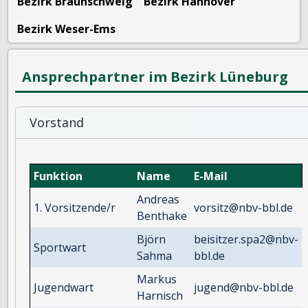
Bezirk Braunschweig
Bezirk Hannover
Bezirk Weser-Ems
Ansprechpartner im Bezirk Lüneburg
Vorstand
Funktion
Name
E-Mail
Andreas
1. Vorsitzende/r
vorsitz@nbv-bbl.de
Benthake
Björn
beisitzer.spa2@nbv-
Sportwart
Sahma
bbl.de
Markus
Jugendwart
jugend@nbv-bbl.de
Harnisch